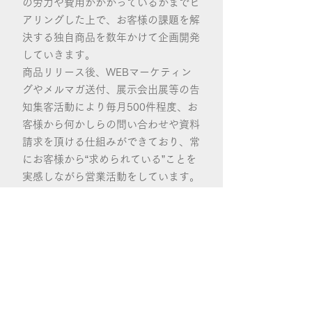
の労力や費用がかかっているかまでヒ
アリングした上で、お客様の課題を解
決する独自商品を数年かけて企画開発
していきます。
商品リリース後、WEBマーケティン
グやメルマガ送付、展示会出展等の告
知集客活動により毎月500件程度、お
客様から何かしらの問い合わせや資料
請求を頂ける仕組みができており、常
にお客様から“求められている”ことを
実感しながら営業活動をしています。
お問い合わせをきっかけに商談や提案
に繋げる事ができるので、当社にはカ
タログを持ってお客さんを探し歩く営
業や、飛び込み営業は一切ありませ
ん。
まさにお客様から“求められる”独自商
品だからこそ、やりがいを持って営業